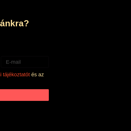
stánkra?
Email
 tájékoztatót
és az