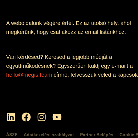
A weboldalunk végére értél. Ez az utolsó hely, ahol
megkérünk, hogy csatlakozz az email listánkhoz.
Van kérdésed? Keresed a legjobb módját a
együttműködésnek? Egyszerűen küldj egy e-mailt a
hello@megis.team
címre, felvesszük veled a kapcsola
L
F
I
Y
i
a
n
o
n
c
s
u
ÁSZF
Adatkezelési szabályzat
Partner Belépés
Cookie P