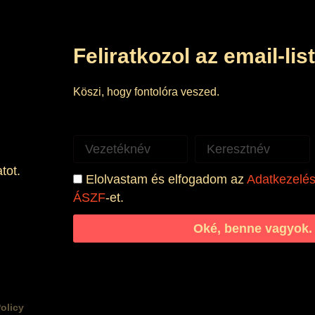
Feliratkozol az email-li
Köszi, hogy fontolóra veszed.
Vezetéknév
Keresztnév
tot.
Elolvastam és elfogadom az
Adatkezelési
ÁSZF
-et.
Oké, benne vagyok.
olicy